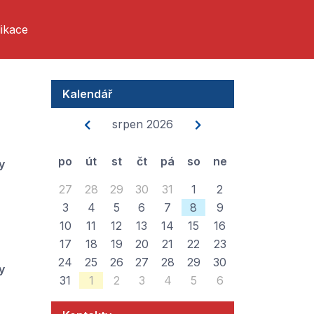
ikace
Kalendář
srpen 2026
po
út
st
čt
pá
so
ne
y
27
28
29
30
31
1
2
3
4
5
6
7
8
9
10
11
12
13
14
15
16
17
18
19
20
21
22
23
24
25
26
27
28
29
30
y
31
1
2
3
4
5
6