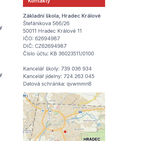
Kontakty
Základní škola, Hradec Králové
Štefánikova 566/26
y
50011 Hradec Králové 11
IČO: 62694987
DIČ: CZ62694987
Číslo účtu: KB 36023511/0100
Kancelář školy: 739 036 934
y
Kancelář jídelny: 724 263 045
Datová schránka: qvwmmn8