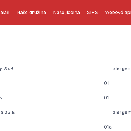
aláři
Naše družina
Naše jídelna
SIRS
Webové apl
ý 25.8
alergen
01
ny
01
da 26.8
alergen
01a