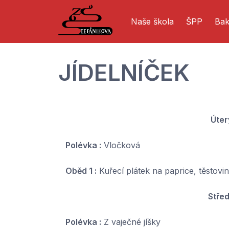
Naše škola
ŠPP
Bak
JÍDELNÍČEK
Úter
Polévka :
Vločková
Oběd 1 :
Kuřecí plátek na paprice, těstovi
Stře
Polévka :
Z vaječné jíšky