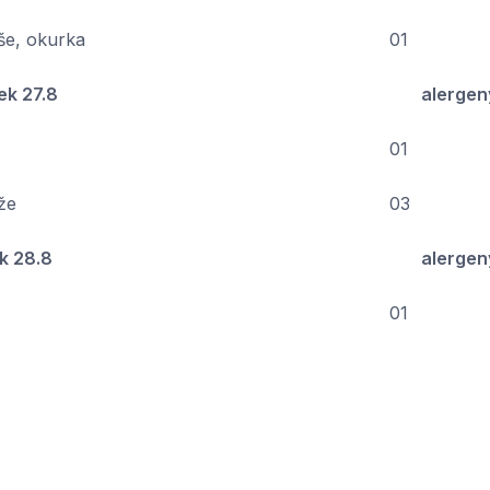
še, okurka
01
ek 27.8
alergen
01
že
03
k 28.8
alergen
01