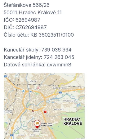
Štefánikova 566/26
50011 Hradec Králové 11
IČO: 62694987
DIČ: CZ62694987
Číslo účtu: KB 36023511/0100
Kancelář školy: 739 036 934
Kancelář jídelny: 724 263 045
Datová schránka: qvwmmn8