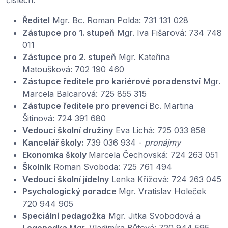
číslech:
Ředitel
Mgr. Bc. Roman Polda: 731 131 028
Zástupce pro 1. stupeň
Mgr. Iva Fišarová: 734 748
011
Zástupce pro 2. stupeň
Mgr. Kateřina
Matoušková: 702 190 460
Zástupce ředitele pro kariérové poradenství
Mgr.
Marcela Balcarová: 725 855 315
Zástupce ředitele pro prevenci
Bc. Martina
Šitinová: 724 391 680
Vedoucí školní družiny
Eva Lichá: 725 033 858
Kancelář školy:
739 036 934 -
pronájmy
Ekonomka školy
Marcela Čechovská: 724 263 051
Školník
Roman Svoboda: 725 761 494
Vedoucí školní jídelny
Lenka Křížová: 724 263 045
Psychologický poradce
Mgr. Vratislav Holeček
720 944 905
Speciální pedagožka
Mgr. Jitka Svobodová a