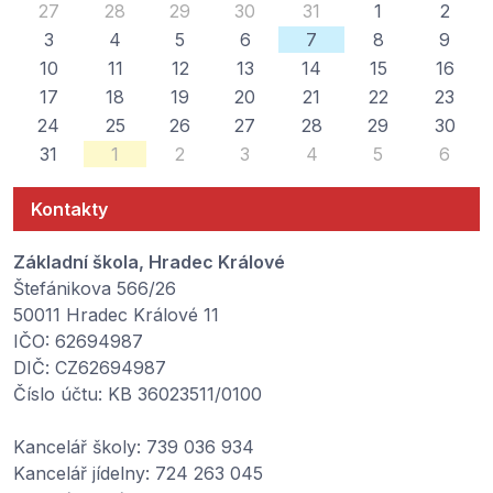
27
28
29
30
31
1
2
3
4
5
6
7
8
9
10
11
12
13
14
15
16
17
18
19
20
21
22
23
24
25
26
27
28
29
30
31
1
2
3
4
5
6
Kontakty
Základní škola, Hradec Králové
Štefánikova 566/26
50011 Hradec Králové 11
IČO: 62694987
DIČ: CZ62694987
Číslo účtu: KB 36023511/0100
Kancelář školy: 739 036 934
Kancelář jídelny: 724 263 045