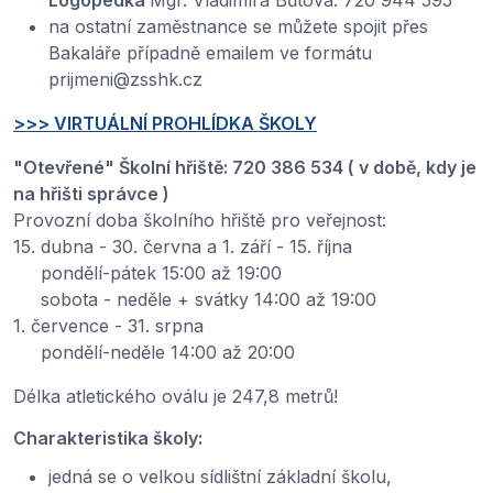
Logopedka
Mgr. Vladimíra Bůtová: 720 944 595
na ostatní zaměstnance se můžete spojit přes
Bakaláře případně emailem ve formátu
prijmeni@zsshk.cz
>>> VIRTUÁLNÍ PROHLÍDKA ŠKOLY
"Otevřené" Školní hřiště: 720 386 534 ( v době, kdy je
na hřišti správce )
Provozní doba školního hřiště pro veřejnost:
15. dubna - 30. června a 1. září - 15. října
pondělí-pátek 15:00 až 19:00
sobota - neděle + svátky 14:00 až 19:00
1. července - 31. srpna
pondělí-neděle 14:00 až 20:00
Délka atletického oválu je 247,8 metrů!
Charakteristika školy:
jedná se o velkou sídlištní základní školu,