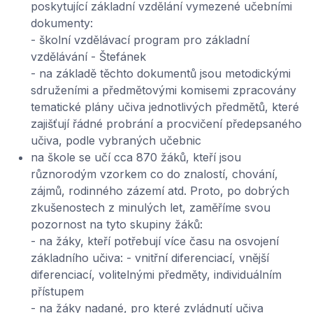
poskytující základní vzdělání vymezené učebními
dokumenty:
- školní vzdělávací program pro základní
vzdělávání - Štefánek
- na základě těchto dokumentů jsou metodickými
sdruženími a předmětovými komisemi zpracovány
tematické plány učiva jednotlivých předmětů, které
zajišťují řádné probrání a procvičení předepsaného
učiva, podle vybraných učebnic
na škole se učí cca 870 žáků, kteří jsou
různorodým vzorkem co do znalostí, chování,
zájmů, rodinného zázemí atd. Proto, po dobrých
zkušenostech z minulých let, zaměříme svou
pozornost na tyto skupiny žáků:
- na žáky, kteří potřebují více času na osvojení
základního učiva: - vnitřní diferenciací, vnější
diferenciací, volitelnými předměty, individuálním
přístupem
- na žáky nadané, pro které zvládnutí učiva