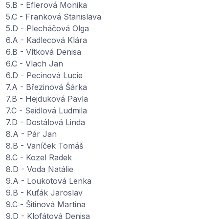
5.B - Eflerová Monika
5.C - Franková Stanislava
5.D - Plecháčová Olga
6.A - Kadlecová Klára
6.B - Vítková Denisa
6.C - Vlach Jan
6.D - Pecinová Lucie
7.A - Březinová Šárka
7.B - Hejduková Pavla
7.C - Seidlová Ludmila
7.D - Dostálová Linda
8.A - Pár Jan
8.B - Vaníček Tomáš
8.C - Kozel Radek
8.D - Voda Natálie
9.A - Loukotová Lenka
9.B - Kuťák Jaroslav
9.C - Šitinová Martina
9.D - Klofátová Denisa