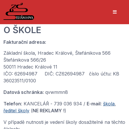
O ŠKOLE
Fakturační adresa:
Základní škola, Hradec Králové, Štefánikova 566
Štefánikova 566/26
50011 Hradec Králové 11
IČO: 62694987 DIČ: CZ62694987 číslo účtu: KB
36023511/0100
Datová schránka:
qvwmmn8
Telefon
: KANCELÁŘ - 739 036 934 /
E-mail
:
škola
,
ředitel školy
(
NE REKLAMY !
)
V případě nutnosti je vedení školy dosažitelné na těchto