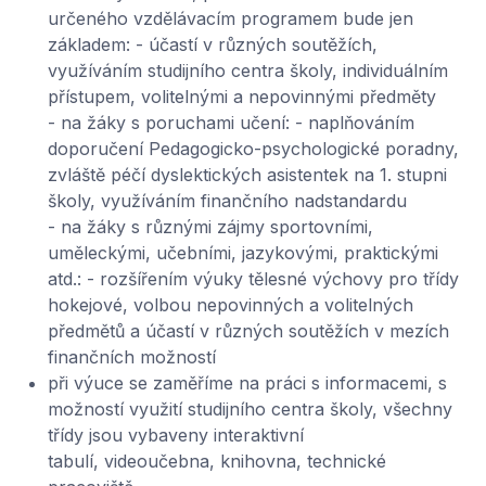
určeného vzdělávacím programem bude jen
základem: - účastí v různých soutěžích,
využíváním studijního centra školy, individuálním
přístupem, volitelnými a nepovinnými předměty
- na žáky s poruchami učení: - naplňováním
doporučení Pedagogicko-psychologické poradny,
zvláště péčí dyslektických asistentek na 1. stupni
školy, využíváním finančního nadstandardu
- na žáky s různými zájmy sportovními,
uměleckými, učebními, jazykovými, praktickými
atd.: - rozšířením výuky tělesné výchovy pro třídy
hokejové, volbou nepovinných a volitelných
předmětů a účastí v různých soutěžích v mezích
finančních možností
při výuce se zaměříme na práci s informacemi, s
možností využití studijního centra školy, všechny
třídy jsou vybaveny interaktivní
tabulí, videoučebna, knihovna, technické