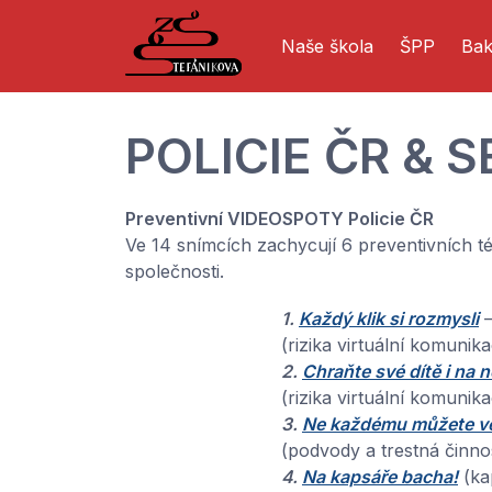
Naše škola
ŠPP
Bak
POLICIE ČR & 
Preventivní VIDEOSPOTY Policie ČR
Ve 14 snímcích zachycují 6 preventivních t
společnosti.
1.
Každý klik si rozmysli
–
(rizika virtuální komunika
2.
Chraňte své dítě i na 
(rizika virtuální komunika
3.
Ne každému můžete vě
(podvody a trestná činnos
4.
Na kapsáře bacha!
(ka