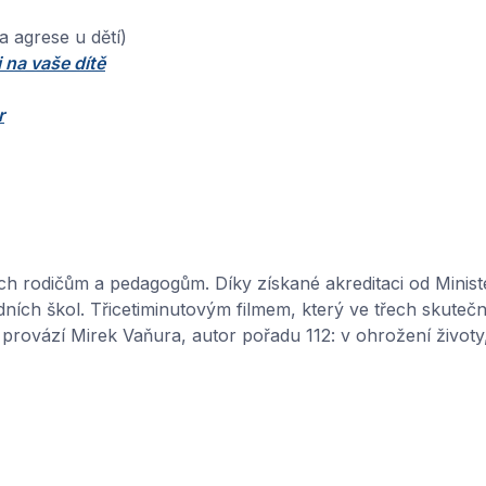
 agrese u dětí)
i na vaše dítě
r
jich rodičům a pedagogům. Díky získané akreditaci od Minist
dních škol. Třicetiminutovým filmem, který ve třech skuteč
 provází Mirek Vaňura, autor pořadu 112: v ohrožení životy