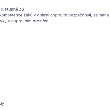
II. stupně ZŠ
t kompetence žáků v oblasti dopravní bezpečnosti, zejména j
yky v dopravním prostředí.
ody