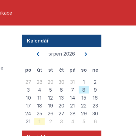
ikace
Kalendář
srpen 2026
ve
po
út
st
čt
pá
so
ne
27
28
29
30
31
1
2
3
4
5
6
7
8
9
10
11
12
13
14
15
16
17
18
19
20
21
22
23
24
25
26
27
28
29
30
31
1
2
3
4
5
6