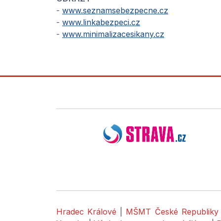
-
www.seznamsebezpecne.cz
-
www.linkabezpeci.cz
-
www.minimalizacesikany.cz
Hradec Králové
|
MŠMT České Republiky