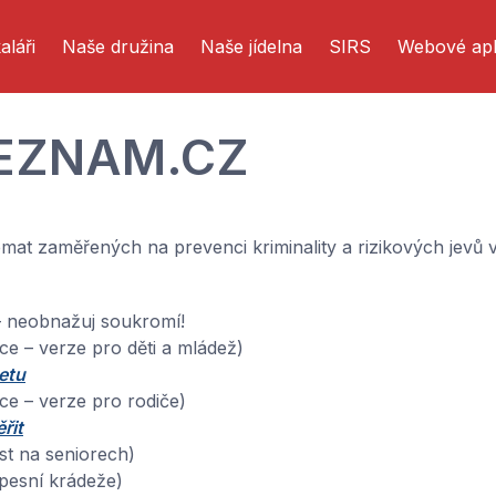
aláři
Naše družina
Naše jídelna
SIRS
Webové apl
SEZNAM.CZ
émat zaměřených na prevenci kriminality a rizikových jevů 
 neobnažuj soukromí!
ce – verze pro děti a mládež)
netu
ce – verze pro rodiče)
řit
t na seniorech)
pesní krádeže)