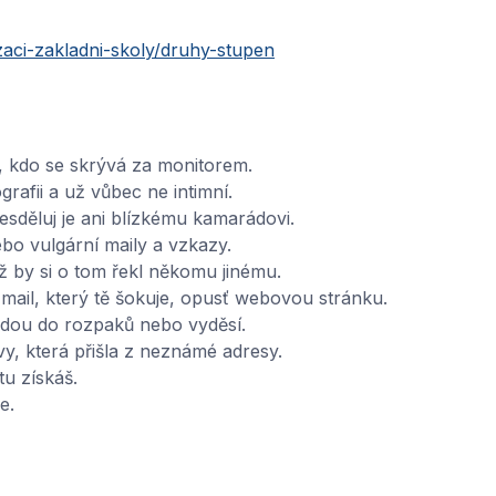
zaci-zakladni-skoly/druhy-stupen
š, kdo se skrývá za monitorem.
rafii a už vůbec ne intimní.
 nesděluj je ani blízkému kamarádovi.
bo vulgární maily a vzkazy.
ž by si o tom řekl někomu jinému.
mail, který tě šokuje, opusť webovou stránku.
edou do rozpaků nebo vyděsí.
vy, která přišla z neznámé adresy.
tu získáš.
e.