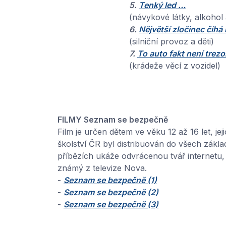
5.
Tenký led …
(návykové látky, alkohol a
6.
Nějvětší zločinec číhá 
(silniční provoz a děti)
7.
To auto fakt není trezo
(krádeže věcí z vozidel)
FILMY Seznam se bezpečně
Film je určen dětem ve věku 12 až 16 let, je
školství ČR byl distribuován do všech zákla
příbězích ukáže odvrácenou tvář internetu,
známý z televize Nova.
-
Seznam se bezpečně (1)
-
Seznam se bezpečně (2)
-
Seznam se bezpečně (3)