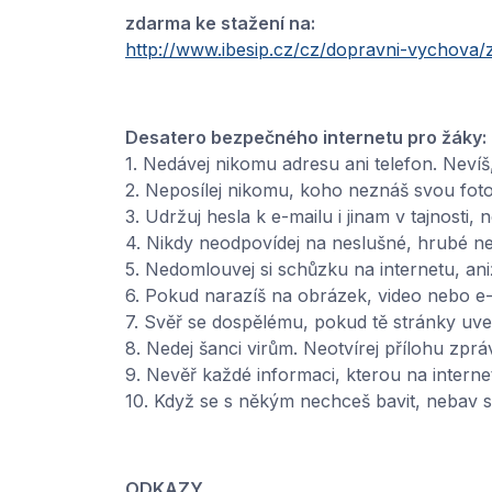
zdarma ke stažení na:
http://www.ibesip.cz/cz/dopravni-vychova/
Desatero bezpečného internetu pro žáky:
1. Nedávej nikomu adresu ani telefon. Neví
2. Neposílej nikomu, koho neznáš svou fotog
3. Udržuj hesla k e-mailu i jinam v tajnosti,
4. Nikdy neodpovídej na neslušné, hrubé ne
5. Nedomlouvej si schůzku na internetu, ani
6. Pokud narazíš na obrázek, video nebo e-
7. Svěř se dospělému, pokud tě stránky uv
8. Nedej šanci virům. Neotvírej přílohu zprá
9. Nevěř každé informaci, kterou na interne
10. Když se s někým nechceš bavit, nebav s
ODKAZY