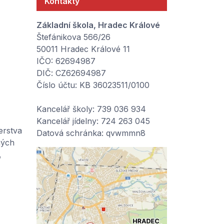
Kontakty
Základní škola, Hradec Králové
Štefánikova 566/26
50011 Hradec Králové 11
IČO: 62694987
DIČ: CZ62694987
Číslo účtu: KB 36023511/0100
Kancelář školy: 739 036 934
Kancelář jídelny: 724 263 045
erstva
Datová schránka: qvwmmn8
ných
,