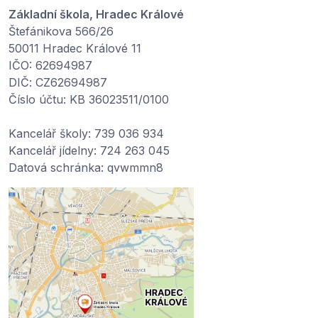
Základní škola, Hradec Králové
Štefánikova 566/26
50011 Hradec Králové 11
IČO: 62694987
DIČ: CZ62694987
Číslo účtu: KB 36023511/0100
Kancelář školy: 739 036 934
Kancelář jídelny: 724 263 045
Datová schránka: qvwmmn8