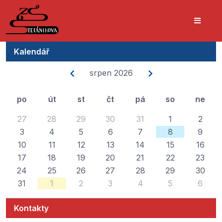
Kalendář
srpen 2026
po
út
st
čt
pá
so
ne
27
28
29
30
31
1
2
3
4
5
6
7
8
9
10
11
12
13
14
15
16
17
18
19
20
21
22
23
24
25
26
27
28
29
30
31
1
2
3
4
5
6
Kontakty